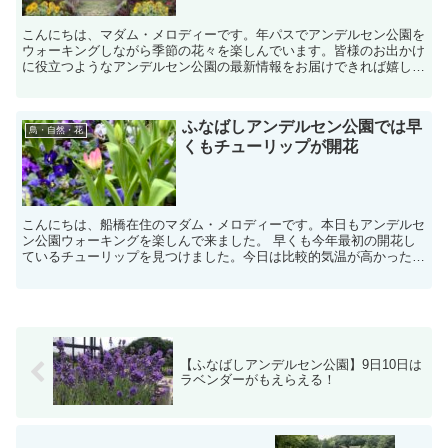
こんにちは、マダム・メロディーです。年パスでアンデルセン公園を
ウォーキングしながら季節の花々を楽しんでいます。皆様のお出かけ
に役立つようなアンデルセン公園の最新情報をお届けできれば嬉しい
です。西口ゲートに近い 花の城ゾーン・四季の庭で目立っ...
ふなばしアンデルセン公園では早
鳥・自然・花
くもチューリップが開花
こんにちは、船橋在住のマダム・メロディーです。本日もアンデルセ
ン公園ウォーキングを楽しんで来ました。 早くも今年最初の開花し
ているチューリップを見つけました。今日は比較的気温が高かったの
で他の株の蕾もしっかり膨らんできています。今年...
【ふなばしアンデルセン公園】9日10日は
ラベンダーがもえらえる！