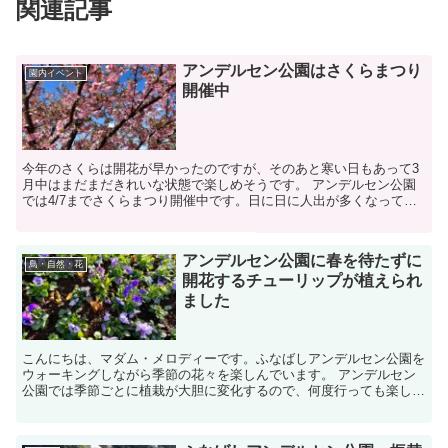
関連記事
アンデルセン公園はさくらまつり
園内イベント
開催中
今年のさくらは開花が早かったのですが、そのあと寒い日もあって3
月中はまだまだきれいな状態で楽しめそうです。 アンデルセン公園
では4/7までさくらまつり開催中です。日に日に人出が多くなってき
て、にぎやかな声が聞こえてきます。でも、さく...
アンデルセン公園に春を待たずに
鳥・自然・花
開花するチューリップが植えられ
ました
こんにちは、マダム・メロディーです。ふなばしアンデルセン公園を
ウォーキングしながら季節の花々を楽しんでいます。 アンデルセン
公園では季節ごとに植栽が大胆に変化するので、何度行っても楽しめ
ます。リピーターにはとても嬉しい点です。 ...