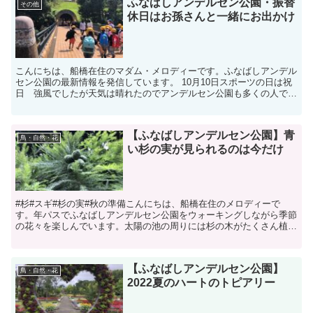
ふなばしアンデルセン公園・振替
その他
休日はお孫さんと一緒にお出かけ
こんにちは、船橋在住のマダム・メロディーです。ふなばしアンデル
セン公園の最新情報を発信しています。 10月10日スポーツの日は祝
日 強風でしたが天気は晴れたのでアンデルセン公園も多くの人でに
ぎわいました。そして、翌日の11日㈫は平日な...
【ふなばしアンデルセン公園】青
鳥・自然・花
い杉の実が見られるのは今だけ
#杉#スギ#杉の実#秋の準備こんにちは、船橋在住のメロディーで
す。年パスでふなばしアンデルセン公園をウォーキングしながら季節
の花々を楽しんでいます。太陽の池の周りには杉の木がたくさん植え
られています。見上げれば杉の実がたくさん。松ぼっくりの...
【ふなばしアンデルセン公園】
鳥・自然・花
2022夏のハートのトピアリー